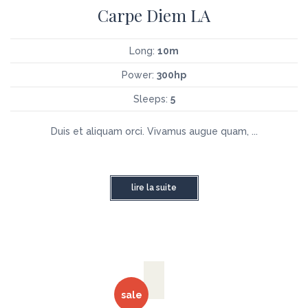
Carpe Diem LA
Long:
10m
Power:
300hp
Sleeps:
5
Duis et aliquam orci. Vivamus augue quam, ...
lire la suite
sale