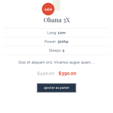
sale
Ohana 3X
Long:
10m
Power:
300hp
Sleeps:
5
Duis et aliquam orci. Vivamus augue quam, ...
$
450.00
$
390.00
ajouter au panier