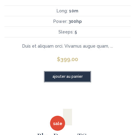
Long:
10m
Power:
300hp
Sleeps:
5
Duis et aliquam orci. Vivamus augue quam, ...
$
399.00
ajouter au panier
sale