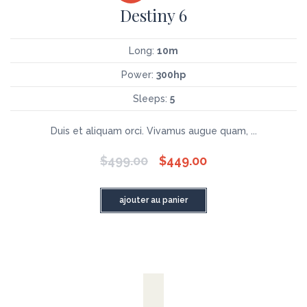
Destiny 6
Long:
10m
Power:
300hp
Sleeps:
5
Duis et aliquam orci. Vivamus augue quam, ...
$
499.00
$
449.00
ajouter au panier