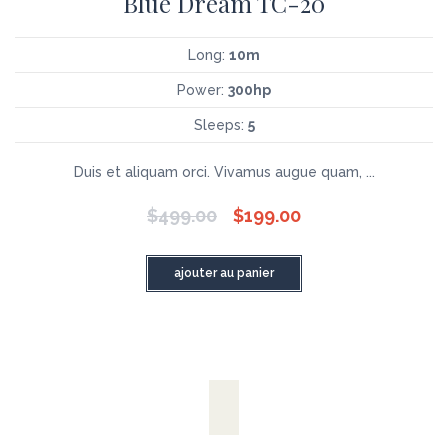
Blue Dream TC-20
Long:
10m
Power:
300hp
Sleeps:
5
Duis et aliquam orci. Vivamus augue quam, ...
$
499.00
$
199.00
ajouter au panier