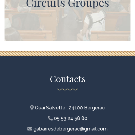
Circuits Groupes
le bouton ci-dessous :
En savoir plus
Contacts
Quai Salvette , 24100 Bergerac
05 53 24 58 80
gabarresdebergerac@gmail.com