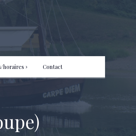
s/horaires
Contact
oupe)