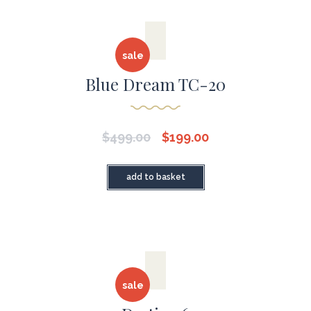
sale
Blue Dream TC-20
$
499.00
$
199.00
add to basket
sale