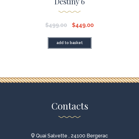
Destiny 6
$
499.00
$
449.00
add to basket
Contacts
Quai Salvette , 24100 Bergerac