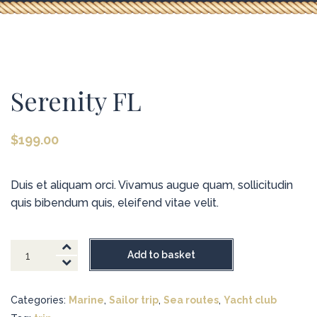
Serenity FL
$
199.00
Duis et aliquam orci. Vivamus augue quam, sollicitudin
quis bibendum quis, eleifend vitae velit.
Serenity
Add to basket
FL
quantity
Categories:
Marine
,
Sailor trip
,
Sea routes
,
Yacht club