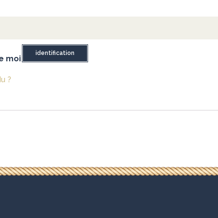
identification
e moi
u ?