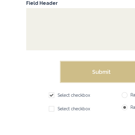
Field Header
Ra
Select checkbox
Ra
Select checkbox