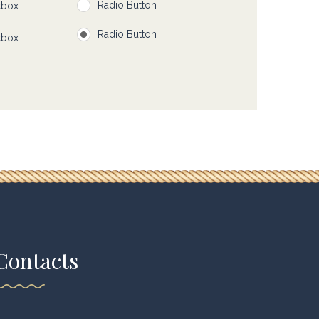
Radio Button
kbox
Radio Button
kbox
Contacts