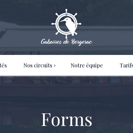
tés
Nos circuits
Notre équipe
Tarif
Circuits Individuels
Nos tarifs 2026
Circuits Groupes
Nos horaires
Forms