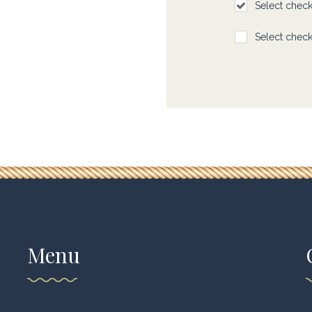
Select chec
Select chec
Menu